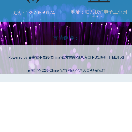
地址：联系我们电子工业园
联系：13570859174
3716号
友情链接：
Powered by
🔥南宫·NG28(China)官方网站-登录入口
RSS地图
HTML地图
🔥南宫·NG28(China)官方网站-登录入口-联系我们