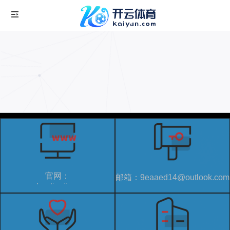
官网：
邮箱：9eaaed14@outlook.com
www.chuntianjiezuo.com