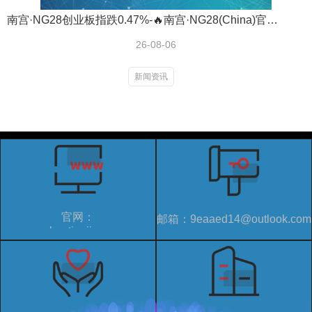
南宫·NG28创业板指跌0.47%-🔥南宫·NG28(China)官方网站-登录入口
26-08-06
新闻资讯
官网：
邮箱：9eaaed14@outlook.com
www.chuntianjiezuo.com