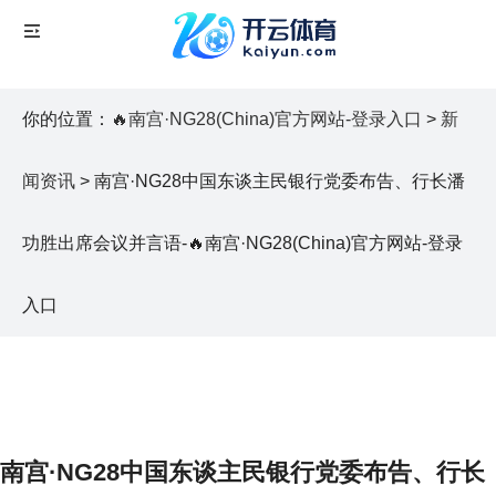
你的位置：
🔥南宫·NG28(China)官方网站-登录入口
>
新
闻资讯
> 南宫·NG28中国东谈主民银行党委布告、行长潘
功胜出席会议并言语-🔥南宫·NG28(China)官方网站-登录
入口
南宫·NG28中国东谈主民银行党委布告、行长