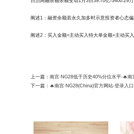
日历两融余额余额变动1月3日39.70亿-3400.29万1月2日
阐述1：融资余额若永久加多时示意投资者心态
阐述2：买入金额=主动买入特大单金额+主动买入
上一篇：
南宫·NG28低于历史40%分位水平-🔥南宫
下一篇：
🔥南宫·NG28(China)官方网站-登录入