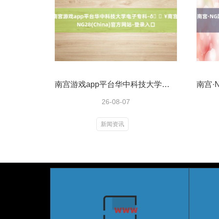
南宫游戏app平台华中科技大学电子专科-🔥南宫·NG28(China)官方网站-登录入口
26-08-07
新闻资讯