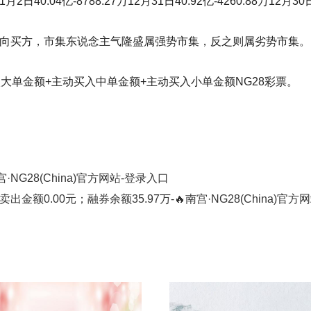
40.04亿-8788.27万12月31日40.92亿-4260.88万12月30日41
偏向买方，市集东说念主气隆盛属强势市集，反之则属劣势市集。
大单金额+主动买入中单金额+主动买入小单金额NG28彩票。
·NG28(China)官方网站-登录入口
口卖出金额0.00元；融券余额35.97万-🔥南宫·NG28(China)官