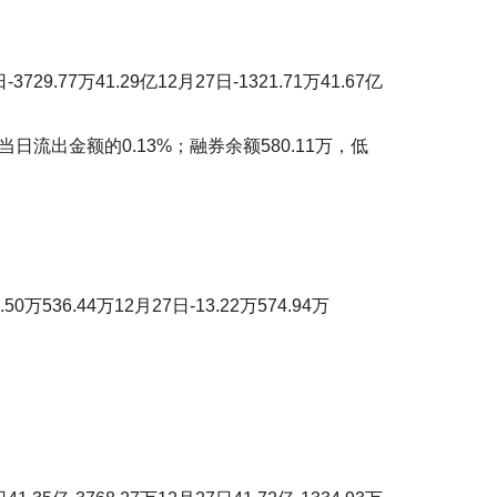
729.77万41.29亿12月27日-1321.71万41.67亿
日流出金额的0.13%；融券余额580.11万，低
0万536.44万12月27日-13.22万574.94万