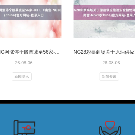
南宫·NG网涨停个股暴减至56家-🔥南宫·NG28(China)官方网站-登录入口
26-08-06
26-08-06
新闻资讯
新闻资讯